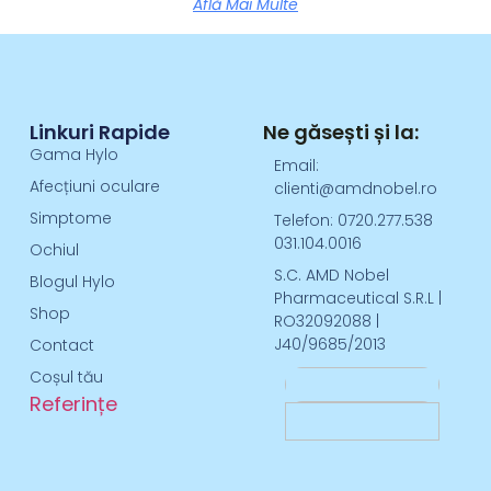
Află Mai Multe
Linkuri Rapide
Ne găsești și la:
Gama Hylo
Email:
Afecțiuni oculare
clienti@amdnobel.ro
Simptome
Telefon: 0720.277.538
031.104.0016
Ochiul
S.C. AMD Nobel
Blogul Hylo
Pharmaceutical S.R.L |
Shop
RO32092088 |
J40/9685/2013
Contact
Coșul tău
Referințe