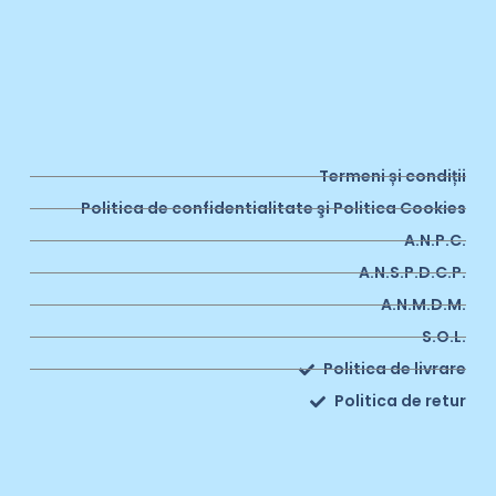
Termeni și condiții
Politica de confidentialitate şi Politica Cookies
A.N.P.C.
A.N.S.P.D.C.P.
A.N.M.D.M.
S.O.L.
Politica de livrare
Politica de retur