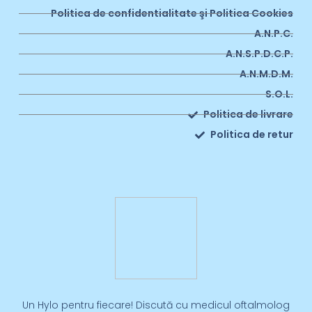
Politica de confidentialitate şi Politica Cookies
A.N.P.C.
A.N.S.P.D.C.P.
A.N.M.D.M.
S.O.L.
Politica de livrare
Politica de retur
Un Hylo pentru fiecare! Discută cu medicul oftalmolog