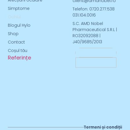
Afecțiuni oculare
clienti@amdnobel.ro
Simptome
Telefon: 0720.277.538
031.104.0016
Ochiul
S.C. AMD Nobel
Blogul Hylo
Pharmaceutical S.R.L |
Shop
RO32092088 |
J40/9685/2013
Contact
Coșul tău
Referințe
Termeni și condiții