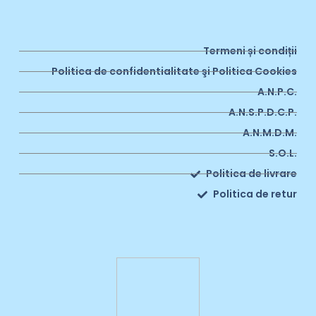
Termeni și condiții
Politica de confidentialitate şi Politica Cookies
A.N.P.C.
A.N.S.P.D.C.P.
A.N.M.D.M.
S.O.L.
Politica de livrare
Politica de retur