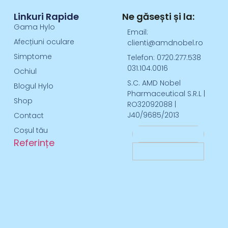
Linkuri Rapide
Ne găsești și la:
Gama Hylo
Email:
Afecțiuni oculare
clienti@amdnobel.ro
Simptome
Telefon: 0720.277.538
031.104.0016
Ochiul
S.C. AMD Nobel
Blogul Hylo
Pharmaceutical S.R.L |
Shop
RO32092088 |
J40/9685/2013
Contact
Coșul tău
Referințe