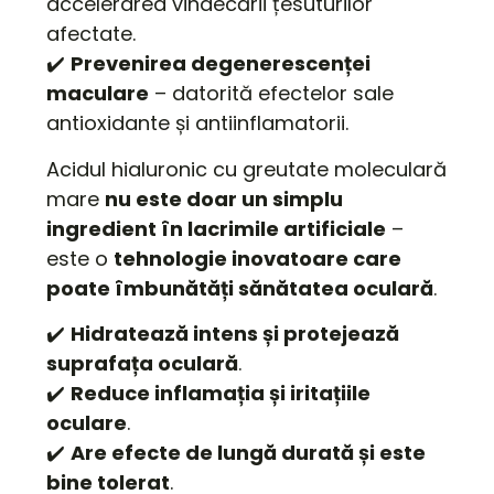
accelerarea vindecării țesuturilor
afectate.
✔️
Prevenirea degenerescenței
maculare
– datorită efectelor sale
antioxidante și antiinflamatorii.
Acidul hialuronic cu greutate moleculară
mare
nu este doar un simplu
ingredient în lacrimile artificiale
–
este o
tehnologie inovatoare care
poate îmbunătăți sănătatea oculară
.
✔️
Hidratează intens și protejează
suprafața oculară
.
✔️
Reduce inflamația și iritațiile
oculare
.
✔️
Are efecte de lungă durată și este
bine tolerat
.