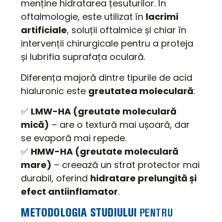
menține hidratarea țesuturilor. În
oftalmologie, este utilizat în
lacrimi
artificiale
, soluții oftalmice și chiar în
intervenții chirurgicale pentru a proteja
și lubrifia suprafața oculară.
Diferența majoră dintre tipurile de acid
hialuronic este
greutatea moleculară
:
✅
LMW-HA (greutate moleculară
mică)
– are o textură mai ușoară, dar
se evaporă mai repede.
✅
HMW-HA (greutate moleculară
mare)
– creează un strat protector mai
durabil, oferind
hidratare prelungită și
efect antiinflamator
.
METODOLOGIA STUDIULUI
PENTRU