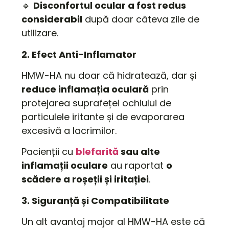
🔹
Disconfortul ocular a fost redus
considerabil
după doar câteva zile de
utilizare.
2. Efect Anti-Inflamator
HMW-HA nu doar că hidratează, dar și
reduce inflamația oculară
prin
protejarea suprafeței ochiului de
particulele iritante și de evaporarea
excesivă a lacrimilor.
Pacienții cu
blefarită
sau alte
inflamații oculare
au raportat
o
scădere a roșeții și iritației
.
3. Siguranță și Compatibilitate
Un alt avantaj major al HMW-HA este că