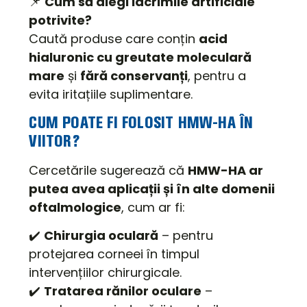
📌
Cum să alegi lacrimile artificiale
potrivite?
Caută produse care conțin
acid
hialuronic cu greutate moleculară
mare
și
fără conservanți
, pentru a
evita iritațiile suplimentare.
CUM POATE FI FOLOSIT HMW-HA ÎN
VIITOR?
Cercetările sugerează că
HMW-HA ar
putea avea aplicații și în alte domenii
oftalmologice
, cum ar fi:
✔️
Chirurgia oculară
– pentru
protejarea corneei în timpul
intervențiilor chirurgicale.
✔️
Tratarea rănilor oculare
–