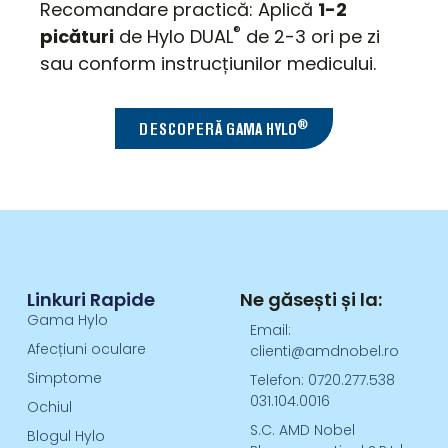
Recomandare practică: Aplică
1-2
®
picături
de Hylo DUAL
de 2-3 ori pe zi
sau conform instrucțiunilor medicului.
®
DESCOPERĂ GAMA HYLO
Linkuri Rapide
Ne găsești și la:
Gama Hylo
Email:
Afecțiuni oculare
clienti@amdnobel.ro
Simptome
Telefon: 0720.277.538
031.104.0016
Ochiul
S.C. AMD Nobel
Blogul Hylo