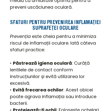
mediu cu umiditate optimă pentru a
preveni uscăciunea oculară.
SFATURI PENTRU PREVENIREA INFLAMAȚIEI
SUPRAFEȚEI OCULARE
Prevenția
este cheia pentru a minimiza
riscul de inflamații oculare. Iată câteva
sfaturi practice:
•
Păstrează igiena oculară
: Curăță
lentilele de contact conform
instrucțiunilor și evită utilizarea lor
excesivă.
•
Evită frecarea ochilor
: Acest obicei
poate agrava inflamația sau introduce
bacterii.
•
Protejează-ți ochii
: Folosește ochelari