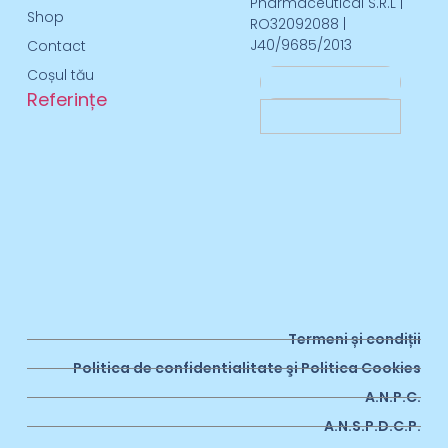
Pharmaceutical S.R.L |
Shop
RO32092088 |
J40/9685/2013
Contact
Coșul tău
Referințe
Termeni și condiții
Politica de confidentialitate şi Politica Cookies
A.N.P.C.
A.N.S.P.D.C.P.