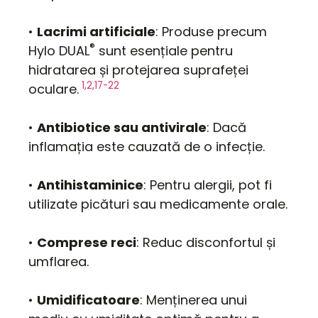
•
Lacrimi artificiale
: Produse precum
®
Hylo DUAL
sunt esențiale pentru
hidratarea și protejarea suprafeței
1,2,17-22
oculare.
•
Antibiotice sau antivirale
: Dacă
inflamația este cauzată de o infecție.
•
Antihistaminice
: Pentru alergii, pot fi
utilizate picături sau medicamente orale.
•
Comprese reci
: Reduc disconfortul și
umflarea.
•
Umidificatoare
: Menținerea unui