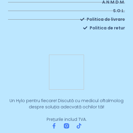
A.N.M.D.M.
S.O.L.
Politica de livrare
Politica de retur
Un Hylo pentru fiecare! Discută cu medicul oftalmolog
despre soluția adecvată ochilor tăi!
Prețurile includ TVA.