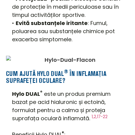
de protecție în medii periculoase sau în
timpul activităților sportive.
•
Evită substanțele iritante
: Fumul,
poluarea sau substanțele chimice pot
exacerba simptomele.
®
CUM AJUTĂ HYLO DUAL
ÎN INFLAMAȚIA
SUPRAFEȚEI OCULARE?
®
Hylo DUAL
este un produs premium
bazat pe acid hialuronic și ectoină,
formulat pentru a calma și proteja
1,2,17-22
suprafața oculară inflamată.
®
Beneficii Hylo DUAL
: