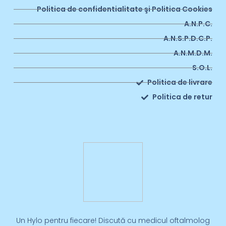
Politica de confidentialitate şi Politica Cookies
A.N.P.C.
A.N.S.P.D.C.P.
A.N.M.D.M.
S.O.L.
Politica de livrare
Politica de retur
Un Hylo pentru fiecare! Discută cu medicul oftalmolog