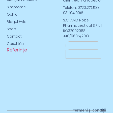
clienti@amdnobel.ro
Simptome
Telefon: 0720.277.538
031.104.0016
Ochiul
S.C. AMD Nobel
Blogul Hylo
Pharmaceutical S.R.L |
Shop
RO32092088 |
J40/9685/2013
Contact
Coșul tău
Referințe
Termeni și condiții