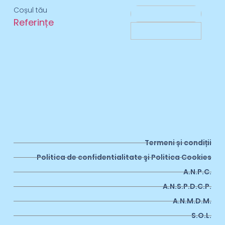
Coșul tău
Referințe
Termeni și condiții
Politica de confidentialitate şi Politica Cookies
A.N.P.C.
A.N.S.P.D.C.P.
A.N.M.D.M.
S.O.L.