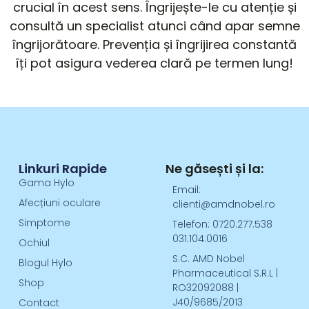
crucial în acest sens. Îngrijește-le cu atenție și
consultă un specialist atunci când apar semne
îngrijorătoare. Prevenția și îngrijirea constantă
îți pot asigura vederea clară pe termen lung!
Linkuri Rapide
Ne găsești și la:
Gama Hylo
Email:
Afecțiuni oculare
clienti@amdnobel.ro
Simptome
Telefon: 0720.277.538
031.104.0016
Ochiul
S.C. AMD Nobel
Blogul Hylo
Pharmaceutical S.R.L |
Shop
RO32092088 |
J40/9685/2013
Contact