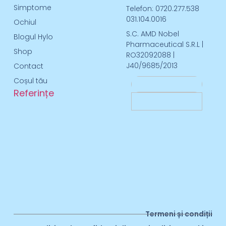
Simptome
Telefon: 0720.277.538
031.104.0016
Ochiul
S.C. AMD Nobel
Blogul Hylo
Pharmaceutical S.R.L |
Shop
RO32092088 |
J40/9685/2013
Contact
Coșul tău
Referințe
Termeni și condiții