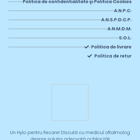
Politica de confidentialitate şi Politica Cookies
A.N.P.C.
A.N.S.P.D.C.P.
A.N.M.D.M.
S.O.L.
Politica de livrare
Politica de retur
Un Hylo pentru fiecare! Discută cu medicul oftalmolog
despre soluția adecvată ochilor tăi!