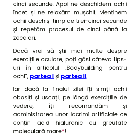
cinci secunde. Apoi ne deschidem ochii
încet și ne relaxăm mușchii. Menținem
ochii deschiși timp de trei-cinci secunde
și repetăm procesul de cinci până la
zece ori.
Dacă vrei să știi mai multe despre
exercițiile oculare, poți găsi câteva tips-
uri în articolul „Bodybuilding pentru
ochi”,
partea I
și
partea II
.
Iar dacă la finalul zilei îți simți ochii
obosiți și uscați, pe lângă exercițiile de
vedere, îți recomandăm și
administrarea unor lacrimi artificiale ce
conțin acid hialuronic cu greutate
moleculară mare
*
!