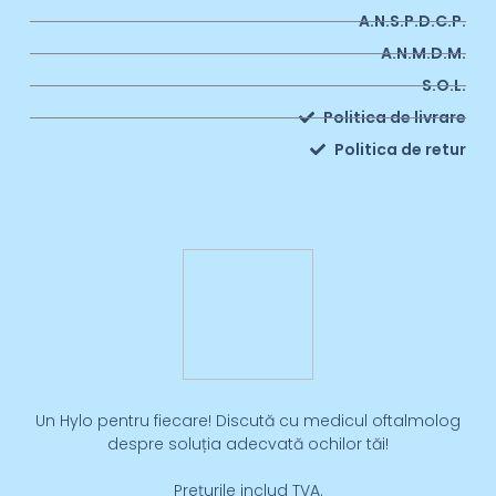
A.N.S.P.D.C.P.
A.N.M.D.M.
S.O.L.
Politica de livrare
Politica de retur
Un Hylo pentru fiecare! Discută cu medicul oftalmolog
despre soluția adecvată ochilor tăi!
Prețurile includ TVA.