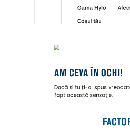
Gama Hylo
Afec
Coșul tău
AM CEVA ÎN OCHI!
Dacă și tu ți-ai spus vreodat
fapt această senzație.
FACTOR