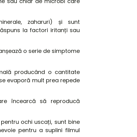
ne
sau
chiar de microbi care
inerale, zaharuri)
și
sunt
răspuns
la factori
iritanți
sau
anșează
o serie de simptome
mală
producând o cantitate
se evaporă mult prea repede
are
încearcă
să reproducă
pentru ochi uscați,
sunt
bine
nevoie pentru a suplini filmul