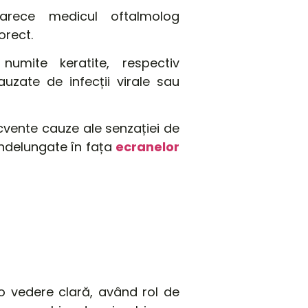
oarece medicul oftalmolog
orect.
numite keratite, respectiv
uzate de infecții virale sau
cvente
cauze ale
senzației
de
îndelungate în fața
ecranelor
 o vedere
clară
,
având
rol de