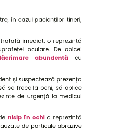
e, în cazul pacienților tineri,
 tratată imediat, o reprezintă
prafeței oculare. De obicei
lăcrimare abundentă
cu
cident și suspectează prezența
să se frece la ochi, să aplice
ezinte de urgență la medicul
 de
nisip în ochi
o reprezintă
cauzate de particule abrazive