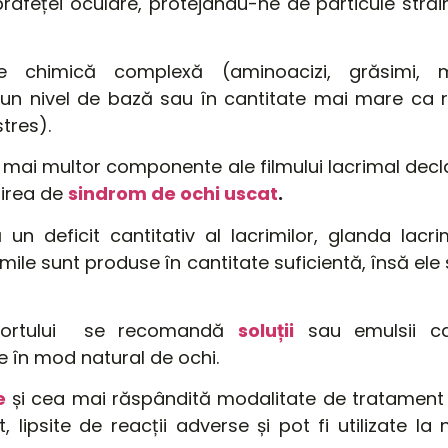
rafeței
oculare, protejându-ne de particule
străi
ie chimică complexă (aminoacizi,
grăsimi
, m
un nivel de
bază
sau
în
cantitate mai
mare
ca
stres).
u mai multor
componente
ale filmului lacrimal
decl
mirea de
sindrom de ochi uscat
.
n deficit cantitativ al lacrimilor,
glanda
lacri
rimile sunt produse în cantitate
suficientă
,
însă
ele 
nfortului se recomandă
soluții
sau emulsii
c
se
în
mod natural de ochi.
e
și
cea mai
răspândită
modalitate de tratament 
, lipsite de reacții adverse
și
pot
fi
utilizate
la