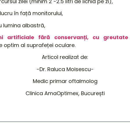
ursul zilei (
minim
2 -2.5 litri de lichid pe zi),
lucru
în
față
monitorului,
ru
lumina
albastră,
mi artificiale
fără
conservanți, cu greutat
re optim
al
suprafeței
oculare.
Articol realizat de:
-Dr. Raluca Moisescu-
Medic primar oftalmolog
Clinica AmaOptimex, București