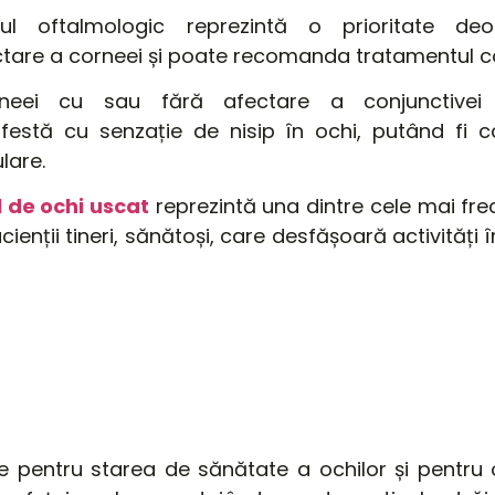
ul oftalmologic reprezintă o prioritate de
ctare a corneei și poate recomanda tratamentul c
orneei cu sau fără afectare a conjunctivei 
ifestă cu senzație de nisip în ochi, putând fi ca
lare.
 de ochi uscat
reprezintă una dintre cele mai
fre
cienții
tineri
,
sănătoși
,
care
desfășoară activități 
le pentru starea de
sănătate
a ochilor și pentru