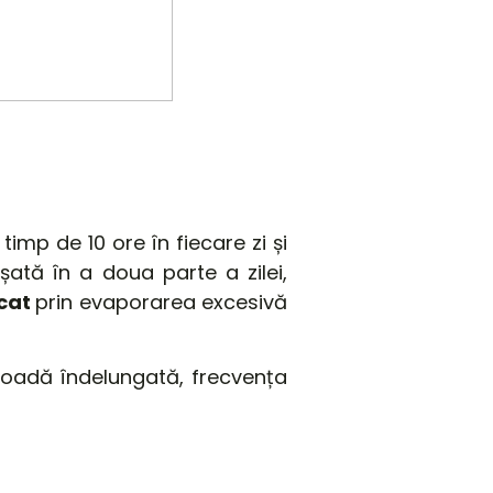
i
timp
de 10 ore
în
fiecare zi și
oșată
în
a doua parte a zilei,
scat
prin
evaporarea excesivă
rioadă
îndelungată
, frecvența