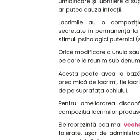
umidificare
și
lubrifiere a
sup
ar
putea
cauza
infecții
.
Lacrimile au o compoziț
secretate
în
permanență
la 
stimuli psihologici puternici (
Orice modificare a unuia sa
pe care le reunim sub denu
Acesta
poate avea la bază u
prea
mică
de lacrimi, fie lac
de pe suprafața ochiului.
Pentru ameliorarea disco
compoziția lacrimilor
produ
Ele
reprezintă
cea
mai
vech
tolerate,
ușor
de administrat