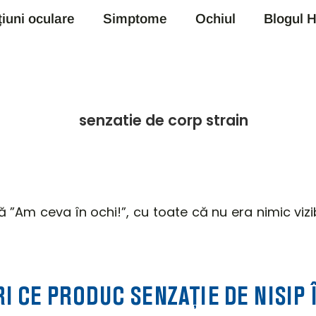
țiuni oculare
Simptome
Ochiul
Blogul H
ă ”Am ceva în ochi!”, cu toate că nu era nimic viz
I CE PRODUC SENZAȚIE DE NISIP 