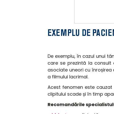
EXEMPLU DE PACIE
De exemplu,
în
cazul unui
tâ
care
se
prezintă
la
consult 
asociate uneori cu î
nroșirea
a filmului lacrimal.
Acest fenomen este cauzat
clipitului scade
și în timp ap
Recomandările specialistul