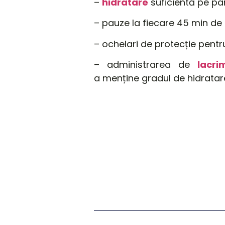
–
hidratare
suficientă
pe parc
– pauze la fiecare 45
min
de 
– ochelari de protecție pent
– administrarea de
lacri
a
menține
gradul de hidrata