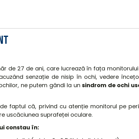
NT
năr
de 27 de ani, care lucrează î
n
fața
monitorulu
acuzând senzație de nisip
în
ochi, vedere
înceț
ochilor, ne putem
gândi
la un
sindrom de ochi u
 de faptul
că
,
privind
cu atenție monitorul pe pe
are uscăciunea suprafeței oculare
.
ui constau în: