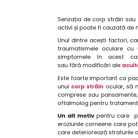
Senzația de corp străin sau ni
activi și poate fi cauzată de m
Unul dintre acești factori, c
traumatismele oculare cu s
simptomele în acest c
sau fără modificări ale
acuit
Este foarte important ca paci
unui
corp străin
ocular, să n
comprese sau pansamente, ni
oftalmolog pentru tratament 
Un
alt
motiv
pentru care pa
eroziunile corneene care pot
care deteriorează straturile 