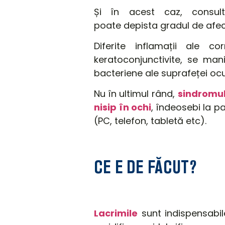
Și în acest caz, consult
poate depista gradul de afe
Diferite inflamații ale c
keratoconjunctivite, se man
bacteriene ale suprafeței ocu
Nu
în
ultimul
rând
,
sindromul
nisip în ochi
, îndeosebi la pa
(PC, telefon,
tabletă
etc).
CE E DE FĂCUT?
Lacrimile
sunt
indispensabi