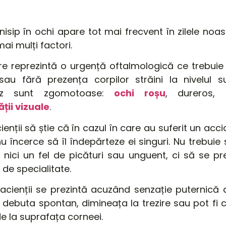
sip în ochi apare tot mai frecvent în zilele noastr
ai mulți factori.
are reprezintă o urgență oftalmologică ce trebuie
au fără prezența corpilor străini la nivelul su
az sunt zgomotoase:
ochi roșu
, dureros,
ății vizuale
.
enții să știe că în cazul în care au suferit un ac
u încerce să îl îndepărteze ei singuri. Nu trebuie 
ci un fel de picături sau unguent, ci să se pr
de specialitate.
cienții se prezintă acuzând senzație puternică
 debuta spontan, dimineața la trezire sau pot fi 
de la suprafața corneei.